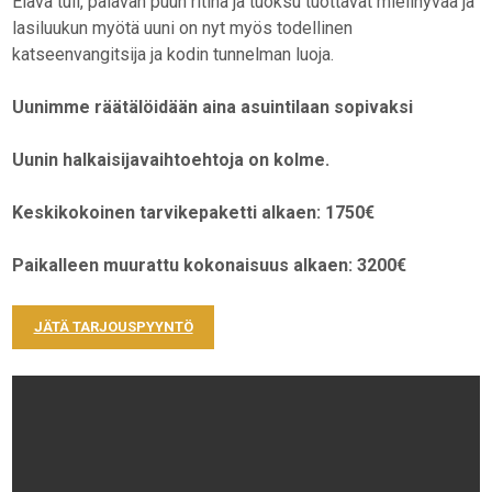
Elävä tuli, palavan puun ritinä ja tuoksu tuottavat mielihyvää ja
lasiluukun myötä uuni on nyt myös todellinen
katseenvangitsija ja kodin tunnelman luoja.
Uunimme räätälöidään aina asuintilaan sopivaksi
Uunin halkaisijavaihtoehtoja on kolme.
Keskikokoinen
tarvikepaketti alkaen: 1750€
Paikalleen muurattu kokonaisuus alkaen: 3200€
JÄTÄ TARJOUSPYYNTÖ