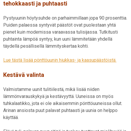
teh
okkaasti ja puhtaasti
Pystyuunin höytysuhde on parhaimmillaan jopa 90 prosenttia.
Puiden palaessa syntyvät päästöt ovat puolestaan yhtä
pienet kuin modernissa varaavassa tulisijassa. Tutkitusti
puhtainta lämpöä syntyy, kun uuni lämmitetään yhdellä
täydellä pesällisellä lämmityskertaa kohti.
Lue tästä lisää pönttöuunin hiukkas- ja kaasupäästöistä.
Kestävä valinta
Valmistamme uunit tulitiilestä, mikä lisää niiden
lämmönvarauskykyä ja kestävyyttä. Uuneissa on myös
tuhkalaatikko, jota ei ole aikaisemmin pönttöuuneissa ollut.
Arinan ansiosta puut palavat puhtaasti ja uunia on helppo
käyttää.