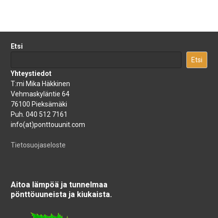
Etsi
Etsi
Yhteystiedot
T:mi Mika Häkkinen
Vehmaskyläntie 64
76100 Pieksämäki
Puh. 040 512 7161
info(at)ponttouunit.com
Tietosuojaseloste
Aitoa lämpöä ja tunnelmaa
pönttöuuneista ja kiukaista.