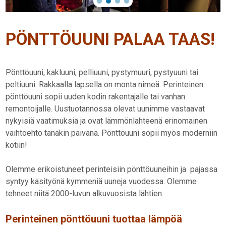
PÖNTTÖUUNI PALAA TAAS!
Pönttöuuni, kakluuni, pelliuuni, pystymuuri, pystyuuni tai
peltiuuni. Rakkaalla lapsella on monta nimeä. Perinteinen
pönttöuuni sopii uuden kodin rakentajalle tai vanhan
remontoijalle. Uustuotannossa olevat uunimme vastaavat
nykyisiä vaatimuksia ja ovat lämmönlähteenä erinomainen
vaihtoehto tänäkin päivänä. Pönttöuuni sopii myös moderniin
kotiin!
Olemme erikoistuneet perinteisiin pönttöuuneihin ja pajassa
syntyy käsityönä kymmeniä uuneja vuodessa. Olemme
tehneet niitä 2000-luvun alkuvuosista lähtien.
Perinteinen pönttöuuni tuottaa lämpöä